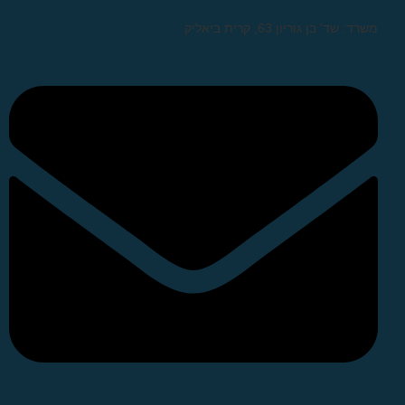
משרד: שד' בן גוריון 63, קרית ביאליק