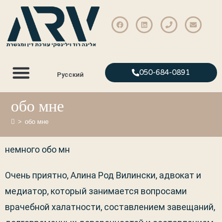
Финансовое соглашение
Длительная доверенность
050-684-0891
Русский
обо мне
>
обо мне
немного обо мн
Очень приятно, Алина Род Вилински, адвокат и
медиатор, который занимается вопросами
врачебной халатности, составлением завещаний,